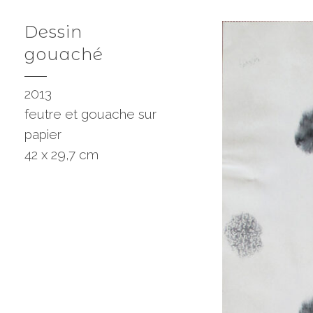
Dessin
gouaché
2013
feutre et gouache sur
papier
42 x 29,7 cm